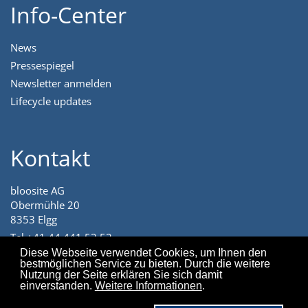
Info-Center
News
Pressespiegel
Newsletter anmelden
Lifecycle updates
Kontakt
bloosite AG
Obermühle 20
8353 Elgg
Tel +41 44 441 52 52
angenehm@bloosite.com
Diese Webseite verwendet Cookies, um Ihnen den
bestmöglichen Service zu bieten. Durch die weitere
Nutzung der Seite erklären Sie sich damit
einverstanden.
Weitere Informationen
.