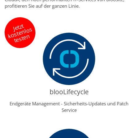
profitieren Sie auf der ganzen Linie.
J
et
zt
o
st
e
nl
o
t
e
st
e
s
k
n
blooLifecycle
Endgeräte Management - Sicherheits-Updates und Patch
Service