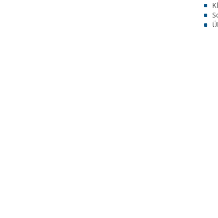
K
S
Ü