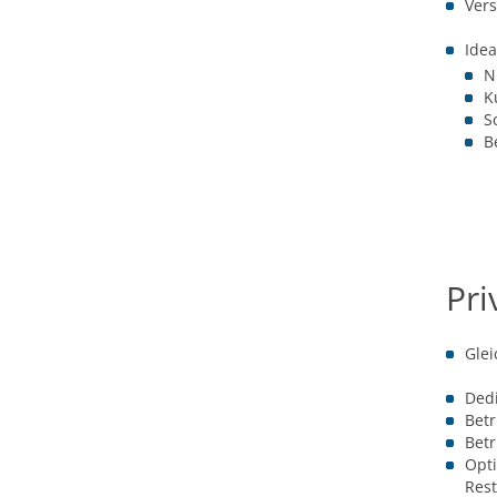
Vers
Idea
N
K
S
B
Pri
Glei
Dedi
Bet
Betr
Opti
Res