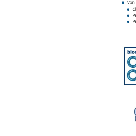
Von 
C
P
P