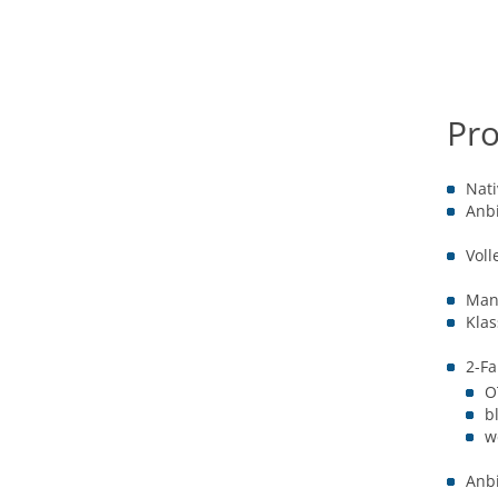
Pro
Nati
Anb
Voll
Man
Klas
2-Fa
O
b
w
Anbi