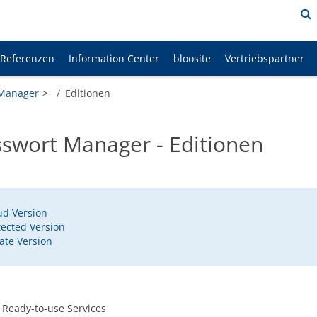
Referenzen
Information Center
bloosite
Vertriebspartner
 Manager
Editionen
swort Manager - Editionen
ud Version
tected Version
vate Version
 Ready-to-use Services