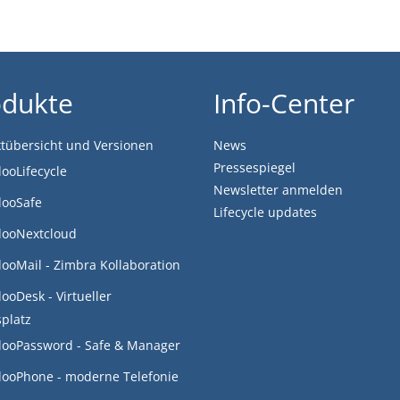
odukte
Info-Center
tübersicht und Versionen
News
Pressespiegel
looLifecycle
Newsletter anmelden
looSafe
Lifecycle updates
looNextcloud
looMail - Zimbra Kollaboration
looDesk - Virtueller
splatz
looPassword - Safe & Manager
looPhone - moderne Telefonie