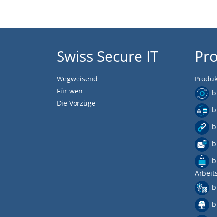
Swiss Secure IT
Pr
Wegweisend
Produk
Für wen
b
Die Vorzüge
b
b
b
b
Arbeit
b
b