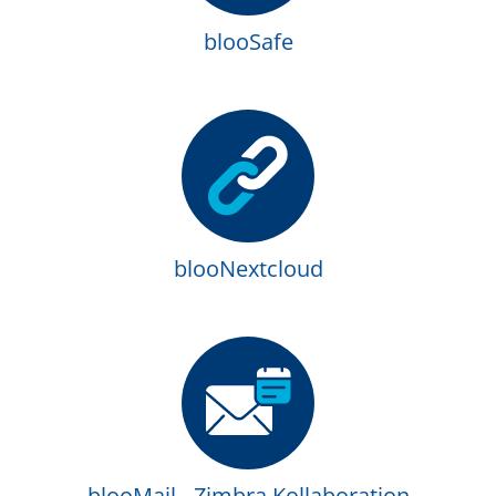
blooSafe
blooNextcloud
blooMail - Zimbra Kollaboration