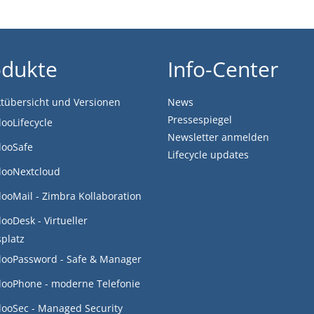
odukte
Info-Center
tübersicht und Versionen
News
Pressespiegel
looLifecycle
Newsletter anmelden
looSafe
Lifecycle updates
looNextcloud
looMail - Zimbra Kollaboration
looDesk - Virtueller
splatz
looPassword - Safe & Manager
looPhone - moderne Telefonie
looSec - Managed Security