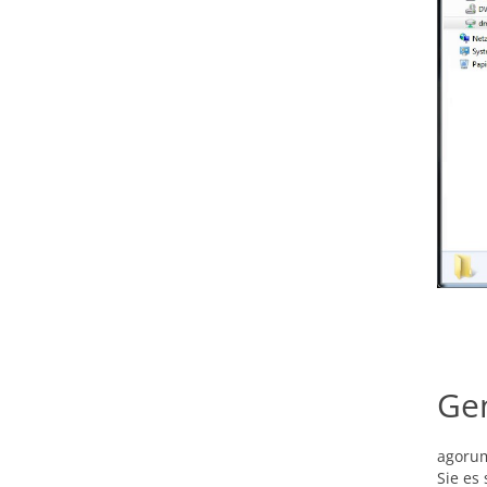
Gen
agorum
Sie es