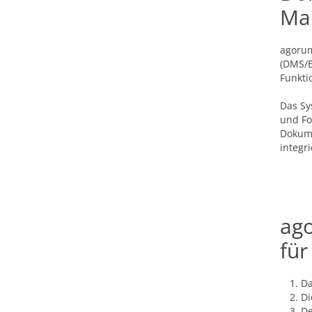
Ma
agorum
(DMS/E
Funkti
Das Sy
und Fo
Dokume
integr
ag
für
Da
Di
De