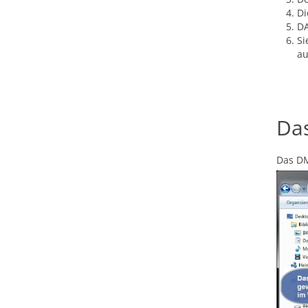
Di
DA
Si
au
Da
Das DM