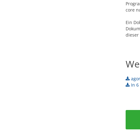
Progra
core n
Ein Do
Dokume
dieser
Wei
agor
In 6