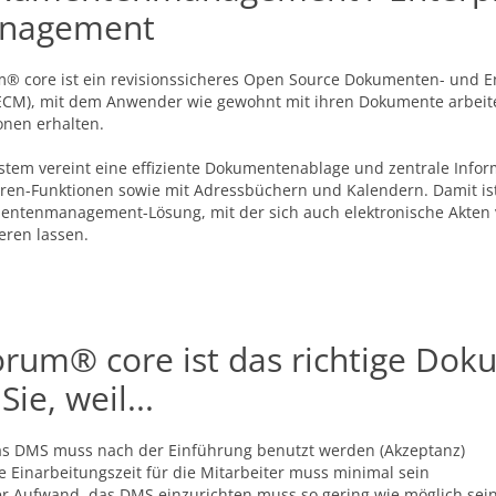
nagement
® core ist ein revisionssicheres Open Source Dokumenten- und 
CM), mit dem Anwender wie gewohnt mit ihren Dokumente arbeite
onen erhalten.
stem vereint eine effiziente Dokumentenablage und zentrale Informa
ren-Funktionen sowie mit Adressbüchern und Kalendern. Damit is
ntenmanagement-Lösung, mit der sich auch elektronische Akten v
ieren lassen.
orum® core ist das richtige D
 Sie, weil...
s DMS muss nach der Einführung benutzt werden (Akzeptanz)
e Einarbeitungszeit für die Mitarbeiter muss minimal sein
r Aufwand, das DMS einzurichten muss so gering wie möglich sei