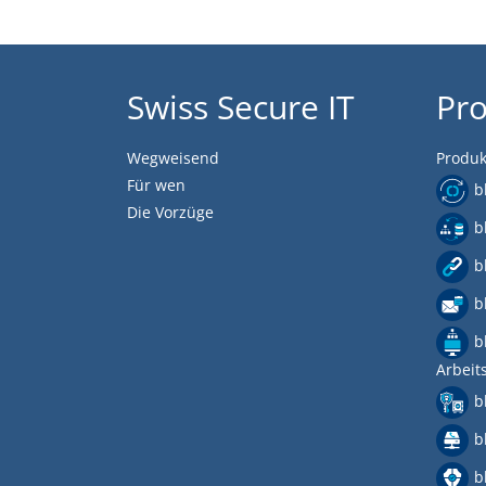
Swiss Secure IT
Pr
Wegweisend
Produk
Für wen
b
Die Vorzüge
b
b
b
b
Arbeit
b
b
b