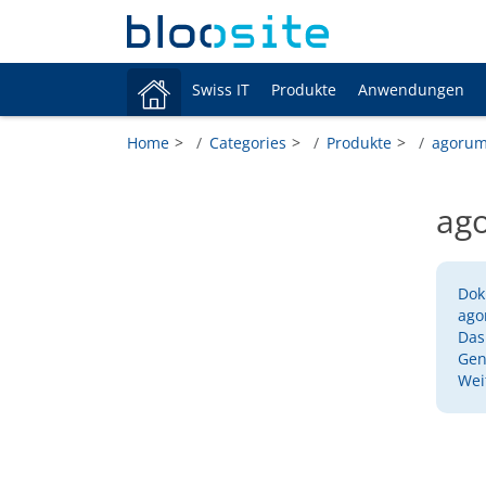
Swiss IT
Produkte
Anwendungen
Home
Categories
Produkte
agoru
ag
Dok
ago
Das
Gen
Wei